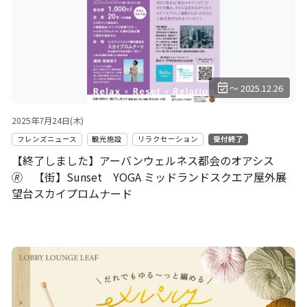
event_available
～ 2025.12.26
2025年7月24日(木)
フレンズニュース
観光施設
リラクセーション
受付終了
【終了しました】アーバンウェルネス都会のオアシス
🄬 【街】Sunset YOGA ミッドランドスクエア屋外展
望台スカイプロムナード