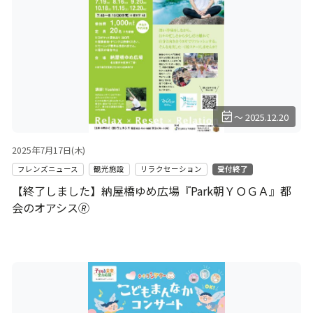
event_available
～ 2025.12.20
2025年7月17日(木)
フレンズニュース
観光施設
リラクセーション
受付終了
【終了しました】納屋橋ゆめ広場『Park朝ＹＯＧＡ』都
会のオアシス🄬