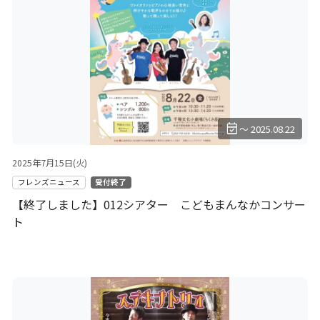
event_available
～ 2025.08.22
2025年7月15日(火)
フレンズニュース
受付終了
【終了しました】012シアター こどもまんなかコンサー
ト