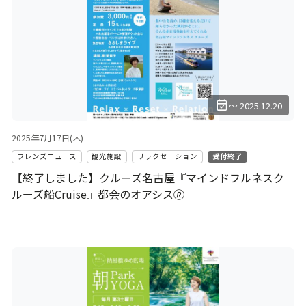
event_available
～ 2025.12.20
2025年7月17日(木)
フレンズニュース
観光施設
リラクセーション
受付終了
【終了しました】クルーズ名古屋『マインドフルネスク
ルーズ船Cruise』都会のオアシス🄬