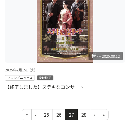
event_available
～ 2025.09.12
2025年7月15日(火)
フレンズニュース
受付終了
【終了しました】ステキなコンサート
«
‹
25
26
27
28
›
»