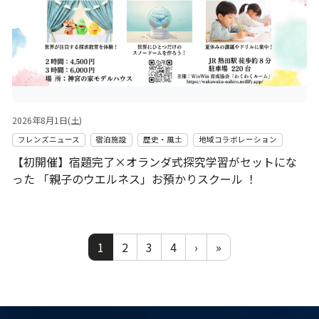
2026年8月1日(土)
フレンズニュース
宿泊施設
歴史・風土
地域コラボレーション
【初開催】宿題完了×オランダ式探究学習がセットにな
った 「親子のウエルネス」お預かりスクール ！
1
2
3
4
›
»