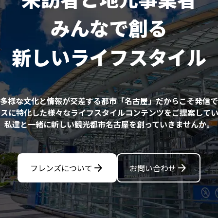
みんなで創る
新しいライフスタイル
多様な文化と情報が交差する都市「名古屋」だからこそ発信で
ネスに特化した様々なライフスタイルコンテンツをご提案してい
私達と一緒に新しい観光都市名古屋を創っていきませんか。
arrow_forward
arrow_forward
フレンズについて
お問い合わせ