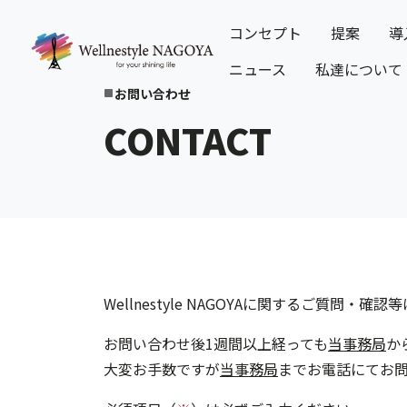
コンセプト
提案
導
ニュース
私達について
お問い合わせ
crop_square
CONTACT
Wellnestyle NAGOYAに関するご質
お問い合わせ後1週間以上経っても
当事務局
か
大変お手数ですが
当事務局
までお電話にてお