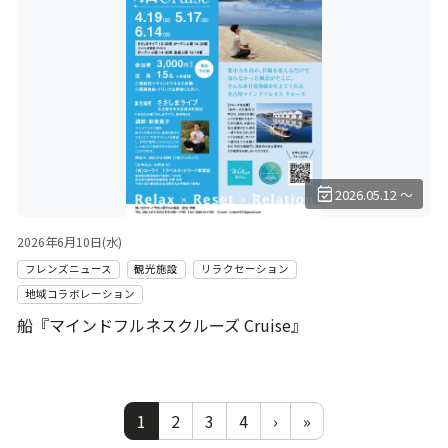
event_available
2026.05.12 ～
2026年6月10日(水)
フレンズニュース
観光施設
リラクセーション
地域コラボレーション
船『マインドフルネスクルーズ Cruise』
1
2
3
4
›
»