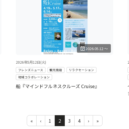
event_available
2026.05.12 ～
2026年5月12日(火)
フレンズニュース
観光施設
リラクセーション
地域コラボレーション
ラ
船『マインドフルネスクルーズ Cruise』
«
‹
1
2
3
4
›
»