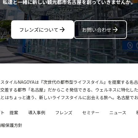
私達と一緒に新しい観光都市名古屋を創っていきませんか。
arrow_forward
arrow_forward
フレンズについて
お問い合わせ
スタイルNAGOYAは『次世代の都市型ライフスタイル』を提案する名
が交差する都市「名古屋」だからこそ発信できる、ウェルネスに特化した
光とはちょっと違う、新しいライフスタイルに出会える旅へ。名古屋で
プト
提案
導入事例
フレンズ
セミナー
ニュース
情報保護方針