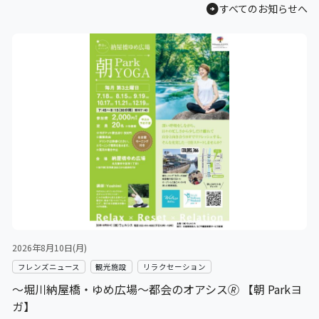
arrow_circle_right
すべてのお知らせへ
2026年8月10日(月)
フレンズニュース
観光施設
リラクセーション
～堀川納屋橋・ゆめ広場～都会のオアシス🄬 【朝 Parkヨ
ガ】