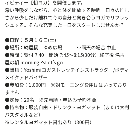
ィビティー【朝ヨガ】を開催します。
深い呼吸をしながら、心と体を開放する時間。日々の忙し
さから少しだけ離れて今の自分と向き合うヨガでリフレッ
シュする。そんな充実した一日をスタートしませんか？
●日程：５月１６日(土)
●場所：納屋橋 ゆめ広場 ※雨天の場合 中止
●時間：受付 7:40 開始 7:45～8:15(30分）終了後 名古
屋の朝 morning へLet’s go
●講師：Yoshimiヨガストレッチインストラクター/ボディ
メイクアドバイザー
●参加費：1,000円 ※朝モーニング費用ははいっており
ません
●定員：20名 ※先着順・申込み予約不要
●持ち物：服装自由・ドリンク・ヨガマット（または大判
バスタオルなど）
※レンタルヨガマット貸出あり（300円）