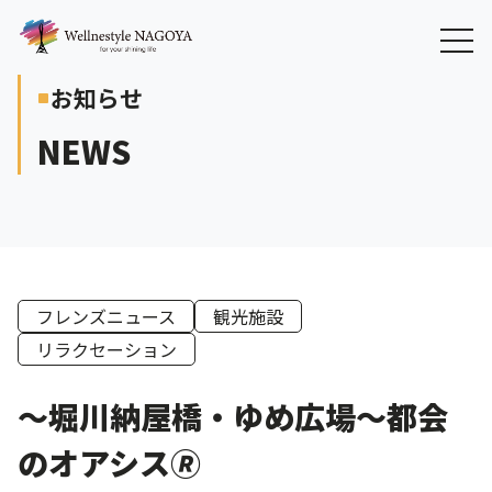
お知らせ
crop_square
NEWS
フレンズニュース
観光施設
リラクセーション
～堀川納屋橋・ゆめ広場～都会
のオアシス🄬