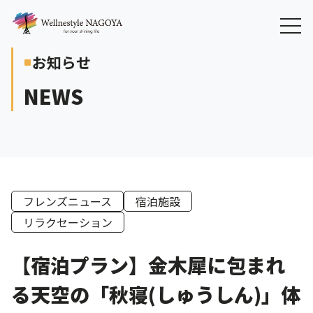
お知らせ
crop_square
NEWS
フレンズニュース
宿泊施設
リラクセーション
【宿泊プラン】金木犀に包まれ
る天空の「秋寝(しゅうしん)」体