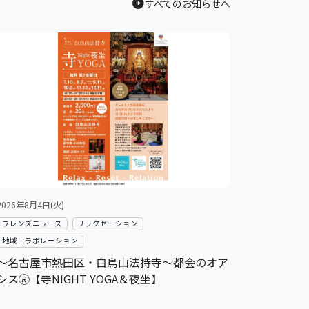
arrow_circle_right
すべてのお知らせへ
2026年8月4日(火)
フレンズニュース
リラクセーション
地域コラボレーション
～名古屋市熱田区・白鳥山法持寺～都会のオア
シス🄬【寺NIGHT YOGA＆夜坐】